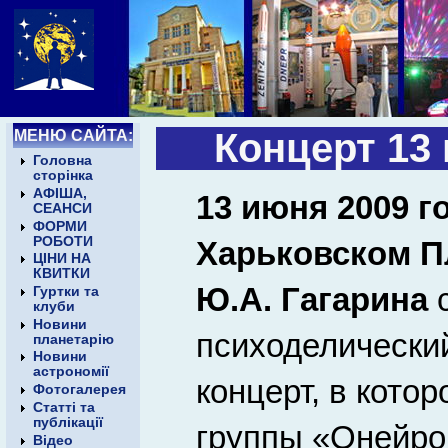
МЕНЮ САЙТА:
Концерт 13 
Головна
сторінка
АФІША,
13 июня 2009 го
СЕАНСИ
ФОРМИ
РОБОТИ
Харьковском П
ЦІНИ НА
КВИТКИ
Ю.А. Гагарина
Гуртки та
клуби
Новини
психоделическ
планетарію
Новини
астрономії
концерт, в кото
Фотогалерея
Статті та
публікації
группы «Онейро
Відео