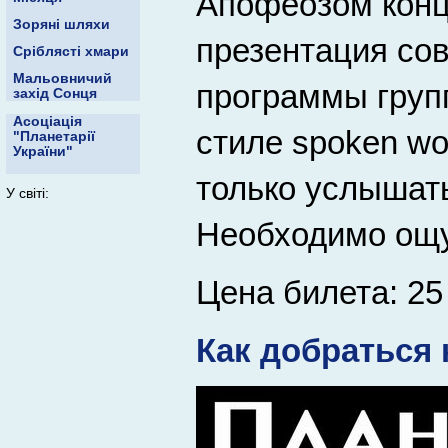
Апофеозом конц
Зоряні шляхи
презентация со
Сріблясті хмари
Мальовничий
программы груп
захід Сонця
Асоціація
стиле spoken wo
"Планетарії
України"
только услышать
У світі:
Необходимо ощу
Цена билета: 25 
Как добраться