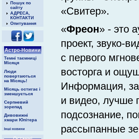
Пошук по
«Свитер».
сайту
АДРЕСА,
КОНТАКТИ
Опитування
«
Фреон
» - это
проект, звуко-в
Астро-Новини
с первого мгно
Темні таємниці
Місяця
восторга и ощущ
Люди
повертаються
на Місяць!
Информация, за
Місяць остигає і
зменшується
и видео, лучше 
Серпневий
зорепад
подсознание, по
Дивовижні
хмари Юпітера
рассыпанные зе
Інші новини
Останні