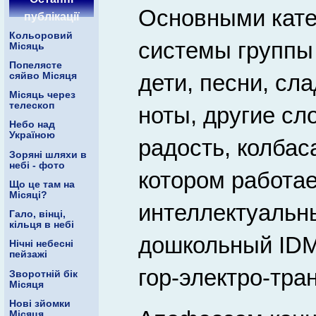
Основными кат
публікації
Кольоровий
системы группы
Місяць
Попелясте
дети, песни, сла
сяйво Місяця
Місяць через
телескоп
ноты, другие сл
Небо над
Україною
радость, колбас
Зоряні шляхи в
небі - фото
котором работае
Що це там на
Місяці?
интеллектуальн
Гало, вінці,
кільця в небі
дошкольный IDM,
Нічні небесні
пейзажі
гор-электро-тран
Зворотній бік
Місяця
Нові зйомки
Місяця