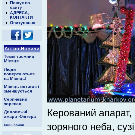
Пошук по
сайту
АДРЕСА,
КОНТАКТИ
Опитування
Астро-Новини
Темні таємниці
Місяця
Люди
повертаються
на Місяць!
Місяць остигає і
зменшується
Серпневий
зорепад
Керований апарат,
Дивовижні
хмари Юпітера
зоряного неба, сузі
Інші новини
Останні