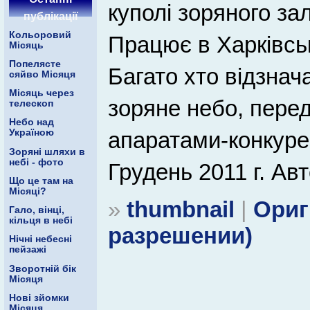
куполі зоряного за
публікації
Кольоровий
Працює в Харківськ
Місяць
Попелясте
Багато хто відзнач
сяйво Місяця
Місяць через
зоряне небо, пер
телескоп
Небо над
апаратами-конкуре
Україною
Зоряні шляхи в
небі - фото
Грудень 2011 г. Ав
Що це там на
Місяці?
»
thumbnail
|
Ориг
Гало, вінці,
кільця в небі
разрешении)
Нічні небесні
пейзажі
Зворотній бік
Місяця
Нові зйомки
Місяця