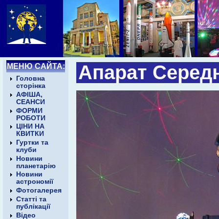
МЕНЮ САЙТА:
Апарат Середн
Головна
сторінка
АФІША,
СЕАНСИ
ФОРМИ
РОБОТИ
ЦІНИ НА
КВИТКИ
Гуртки та
клуби
Новини
планетарію
Новини
астрономії
Фотогалерея
Статті та
публікації
Відео