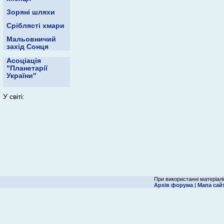
Зоряні шляхи
Сріблясті хмари
Мальовничий
захід Сонця
Асоціація
"Планетарії
України"
У світі:
При використанні матеріалі
Архів форума
|
Мапа сай