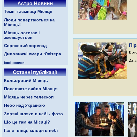
Астро-Новини
Темні таємниці Місяця
Люди повертаються на
Місяць!
Місяць остигає і
зменшується
Пір
Серпневий зорепад
В эт
Дивовижні хмари Юпітера
Дата
Інші новини
Останні публікації
Кольоровий Місяць
Попелясте сяйво Місяця
Місяць через телескоп
Небо над Україною
Зоряні шляхи в небі - фото
Що це там на Місяці?
Гало, вінці, кільця в небі