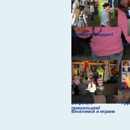
пришелец
Дружба побеждает!
Звё
Встреча с
Гру
пришельцем!
Веселимся и играем