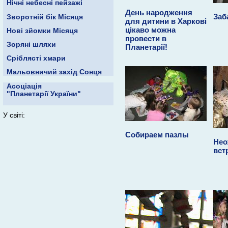
Нічні небесні пейзажі
День народження
Заб
Зворотній бік Місяця
для дитини в Харкові
цікаво можна
Нові зйомки Місяця
провести в
Зоряні шляхи
Планетарії!
Сріблясті хмари
Мальовничий захід Сонця
Асоціація
"Планетарії України"
У світі:
Собираем пазлы
Нео
вст