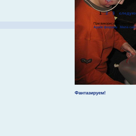
1
2
3
следующ
При використанні матеріалі
Архів форума
|
Мапа сай
Удивлённый малыш
Фантазируем!