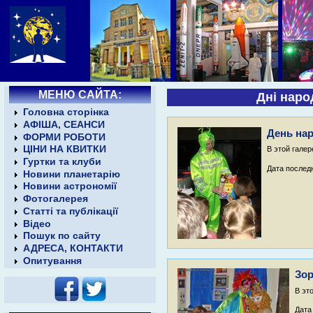
МЕНЮ САЙТА:
Дні наро
Головна сторінка
АФІША, СЕАНСИ
День нар
ФОРМИ РОБОТИ
ЦІНИ НА КВИТКИ
В этой галер
Гуртки та клуби
Дата последн
Новини планетарію
Новини астрономії
Фотогалерея
Статті та публікації
Відео
Пошук по сайту
АДРЕСА, КОНТАКТИ
Опитування
Зор
В эт
Дата