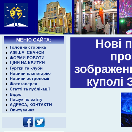
МЕНЮ САЙТА:
Нові 
Головна сторінка
про
АФІША, СЕАНСИ
ФОРМИ РОБОТИ
ЦІНИ НА КВИТКИ
зображен
Гуртки та клуби
Новини планетарію
куполі 
Новини астрономії
Фотогалерея
Статті та публікації
Відео
Пошук по сайту
АДРЕСА, КОНТАКТИ
Опитування