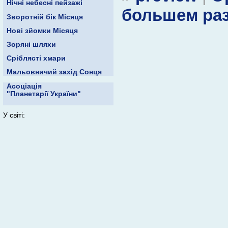
Нічні небесні пейзажі
большем ра
Зворотній бік Місяця
Нові зйомки Місяця
Зоряні шляхи
Сріблясті хмари
Мальовничий захід Сонця
Асоціація
"Планетарії України"
У світі: