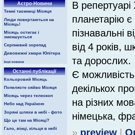
В репертуарі 
Астро-Новини
Темні таємниці Місяця
планетарію є
Люди повертаються на
Місяць!
пізнавальні в
Місяць остигає і
зменшується
від 4 років, ш
Серпневий зорепад
Дивовижні хмари Юпітера
та дорослих.
Інші новини
Останні публікації
Є можливість
Кольоровий Місяць
декількох пр
Попелясте сяйво Місяця
Місяць через телескоп
на різних мов
Небо над Україною
Зоряні шляхи в небі - фото
німецька, фра
Що це там на Місяці?
Гало, вінці, кільця в небі
»
preview
|
О