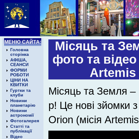
МЕНЮ САЙТА:
Місяць та Зем
Головна
сторінка
фото та відео
АФІША,
СЕАНСИ
Artemis
ФОРМИ
РОБОТИ
ЦІНИ НА
КВИТКИ
Місяць та Земля – 
Гуртки та
клуби
Новини
р! Це нові зйомки 
планетарію
Новини
астрономії
Orion (місія Artemi
Фотогалерея
Статті та
публікації
Відео