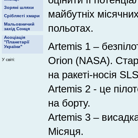
Зоряні шляхи
майбутніх місячних
Сріблясті хмари
Мальовничий
польотах.
захід Сонця
Асоціація
"Планетарії
Artemis 1 – безпіл
України"
Orion (NASA). Ста
У світі:
на ракеті-носія SLS
Artemis 2 - це піл
на борту.
Artemis 3 – висадк
Місяця.