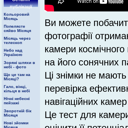
публікації
Кольоровий
Місяць
Ви можете побачити
Попелясте
сяйво Місяця
фотографії отриман
Місяць через
телескоп
камери космічного 
Небо над
Україною
на його сонячних п
Зоряні шляхи в
небі - фото
Ці знімки не мають 
Що це там на
Місяці?
перевірка ефектив
Гало, вінці,
кільця в небі
навігаційних камер
Нічні небесні
пейзажі
Зворотній бік
Це тест для камер
Місяця
Нові зйомки
оцінити її потенці
Місяця