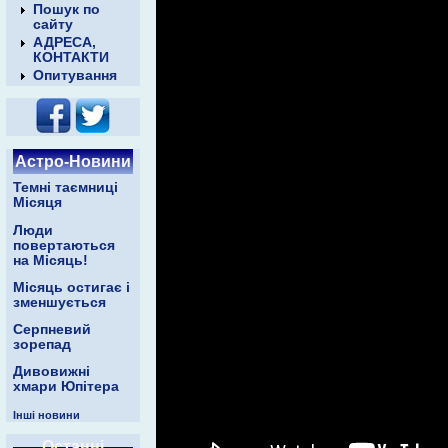
Пошук по
сайту
АДРЕСА,
КОНТАКТИ
Опитування
Астро-Новини
Темні таємниці
Місяця
Люди
повертаються
на Місяць!
Місяць остигає і
зменшується
Серпневий
зорепад
Дивовижні
хмари Юпітера
Інші новини
Останні