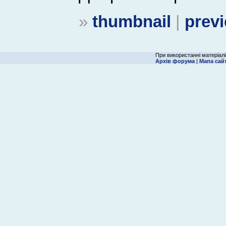
»
thumbnail
|
prev
При використанні матеріалі
Архів форума
|
Мапа сай