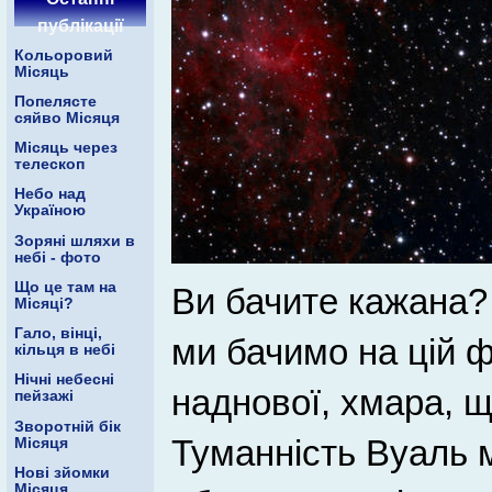
публікації
Кольоровий
Місяць
Попелясте
сяйво Місяця
Місяць через
телескоп
Небо над
Україною
Зоряні шляхи в
небі - фото
Що це там на
Ви бачите кажана? 
Місяці?
Гало, вінці,
ми бачимо на цій ф
кільця в небі
Нічні небесні
наднової, хмара, щ
пейзажі
Зворотній бік
Туманність Вуаль 
Місяця
Нові зйомки
Місяця