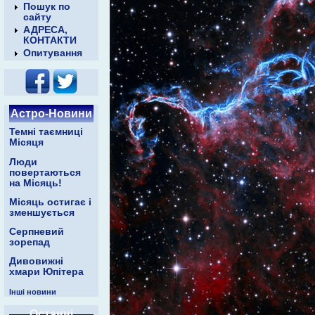
Пошук по
сайту
АДРЕСА,
КОНТАКТИ
Опитування
Астро-Новини
Темні таємниці
Місяця
Люди
повертаються
на Місяць!
Місяць остигає і
зменшується
Серпневий
зорепад
Дивовижні
хмари Юпітера
Інші новини
Останні