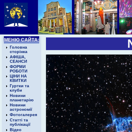
МЕНЮ САЙТА:
Головна
сторінка
АФІША,
СЕАНСИ
ФОРМИ
РОБОТИ
ЦІНИ НА
КВИТКИ
Гуртки та
клуби
Новини
планетарію
Новини
астрономії
Фотогалерея
Статті та
публікації
Відео