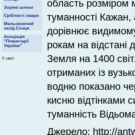
область розміром м
Зоряні шляхи
туманності Кажан, 
Сріблясті хмари
Мальовничий
дорівнює видимому
захід Сонця
Асоціація
"Планетарії
рокам на відстані 
України"
Земля на 1400 світ
У світі:
отриманих із вузь
водню показано че
кисню відтінками си
туманність Відьома
Джерело:
http://an