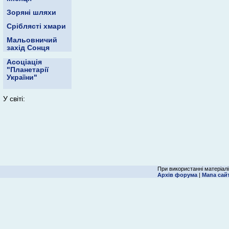
Зоряні шляхи
Сріблясті хмари
Мальовничий
захід Сонця
Асоціація
"Планетарії
України"
У світі:
При використанні матеріалі
Архів форума
|
Мапа сай