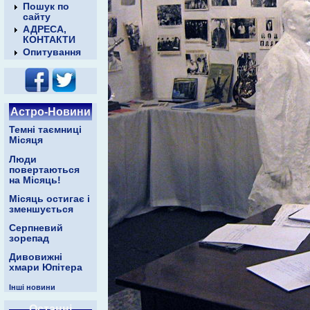
Пошук по
сайту
АДРЕСА,
КОНТАКТИ
Опитування
Астро-Новини
Темні таємниці
Місяця
Люди
повертаються
на Місяць!
Місяць остигає і
зменшується
Серпневий
зорепад
Дивовижні
хмари Юпітера
Інші новини
Останні