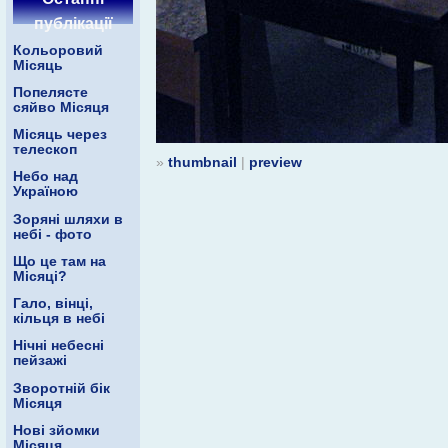
публікації
Кольоровий
Місяць
Попелясте
сяйво Місяця
Місяць через
телескоп
»
thumbnail
|
preview
Небо над
Україною
Зоряні шляхи в
небі - фото
Що це там на
Місяці?
Гало, вінці,
кільця в небі
Нічні небесні
пейзажі
Зворотній бік
Місяця
Нові зйомки
Місяця