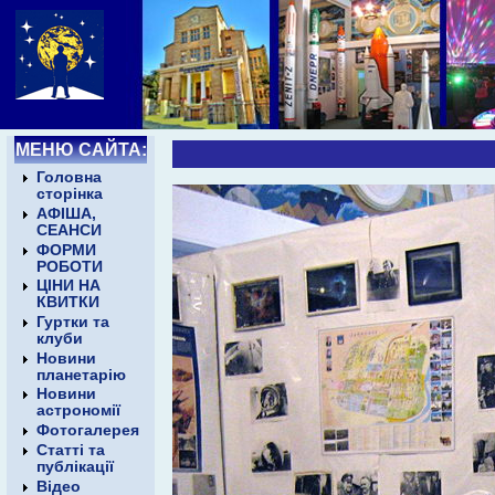
МЕНЮ САЙТА:
Головна
сторінка
АФІША,
СЕАНСИ
ФОРМИ
РОБОТИ
ЦІНИ НА
КВИТКИ
Гуртки та
клуби
Новини
планетарію
Новини
астрономії
Фотогалерея
Статті та
публікації
Відео