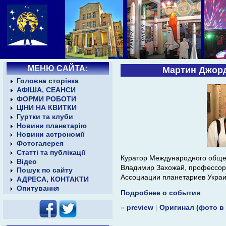
МЕНЮ САЙТА:
Мартин Джорд
Головна сторінка
АФІША, СЕАНСИ
ФОРМИ РОБОТИ
ЦІНИ НА КВИТКИ
Гуртки та клуби
Новини планетарію
Новини астрономії
Фотогалерея
Статті та публікації
Куратор Международного обще
Відео
Владимир Захожай, профессор,
Пошук по сайту
Ассоциации планетариев Украи
АДРЕСА, КОНТАКТИ
Опитування
Подробнее о событии
.
»
preview
|
Оригинал (фото в