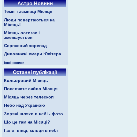
Астро-Новини
Темні таємниці Місяця
Люди повертаються на
Місяць!
Місяць остигає і
зменшується
Серпневий зорепад
Дивовижні хмари Юпітера
Інші новини
Останні публікації
Кольоровий Місяць
Попелясте сяйво Місяця
Місяць через телескоп
Небо над Україною
Зоряні шляхи в небі - фото
Що це там на Місяці?
Гало, вінці, кільця в небі