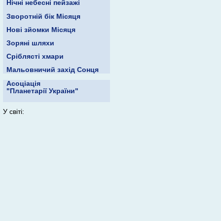
Нічні небесні пейзажі
Зворотній бік Місяця
Нові зйомки Місяця
Зоряні шляхи
Сріблясті хмари
Мальовничий захід Сонця
Асоціація
"Планетарії України"
У світі: