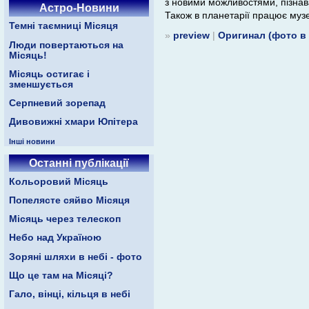
з новими можливостями, пізнава
Астро-Новини
Також в планетарії працює музе
Темні таємниці Місяця
»
preview
|
Оригинал (фото в
Люди повертаються на
Місяць!
Місяць остигає і
зменшується
Серпневий зорепад
Дивовижні хмари Юпітера
Інші новини
Останні публікації
Кольоровий Місяць
Попелясте сяйво Місяця
Місяць через телескоп
Небо над Україною
Зоряні шляхи в небі - фото
Що це там на Місяці?
Гало, вінці, кільця в небі