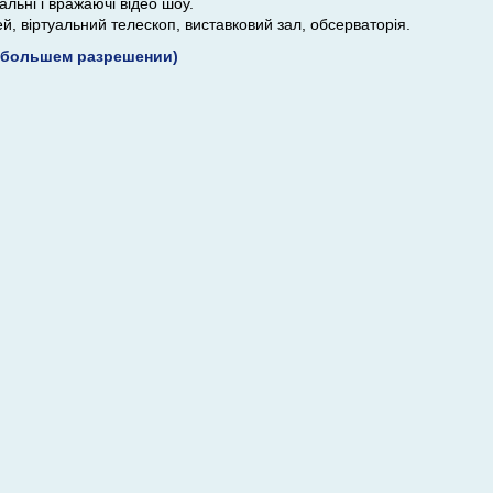
льні і вражаючі відео шоу.
й, віртуальний телескоп, виставковий зал, обсерваторія.
 большем разрешении)