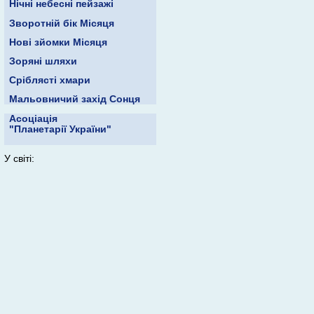
Нічні небесні пейзажі
Зворотній бік Місяця
Нові зйомки Місяця
Зоряні шляхи
Сріблясті хмари
Мальовничий захід Сонця
Асоціація
"Планетарії України"
У світі: