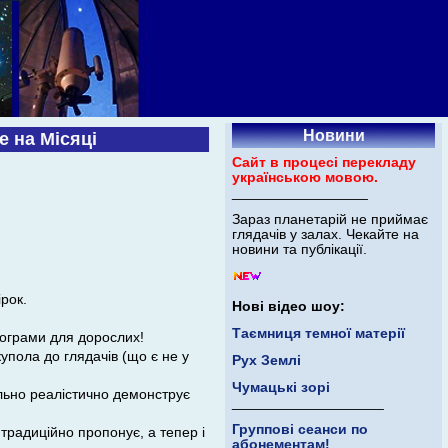
Новини
е на Місяці
Сайт в процесі перекладу
українською мовою.
_________________
Зараз планетарій не приймає
глядачів у залах. Чекайте на
новини та публікації.
ірок.
Нові відео шоу:
Таємниця темної матерії
рограми для дорослих!
купола до глядачів (що є не у
Рух Землі
Чумацькі зорі
льно реалістично демонструє
___________________
Группові сеанси по
 традиційно пропонує, а тепер і
абонементам!