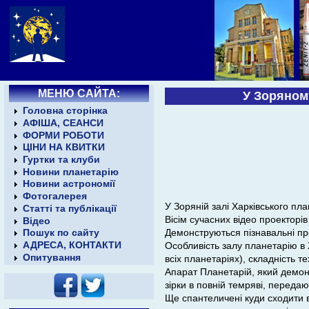
МЕНЮ САЙТА:
У Зоряному
Головна сторінка
АФІША, СЕАНСИ
ФОРМИ РОБОТИ
ЦІНИ НА КВИТКИ
Гуртки та клуби
Новини планетарію
Новини астрономії
Фотогалерея
У Зоряній залі Харківського пла
Статті та публікації
Вісім сучасних відео проекторі
Відео
Демонструються пізнавальні про
Пошук по сайту
АДРЕСА, КОНТАКТИ
Особливість залу планетарію в Х
Опитування
всіх планетаріях), складність т
Апарат Планетарій, який демон
зірки в повній темряві, переда
Ще спантеличені куди сходити в 