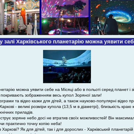
 залі Харківського планетарію можна уявити себ
нетарію можна уявити себе на Місяці або в польоті серед планет і з
в покривають зображенням весь купол Зоряної зали!
грами та відео казки для дітей, а також науково-популярні відео п
аркові - великі розміри купола (13,5 м в діаметрі), близькість краю 
ехнічних приладів.
струє зоряне небо досі не втратив своїх можливостей! Він максима
ючи практично точну копію неба!
Харкові? Як для дітей, так і для дорослих - Харківський планетарій