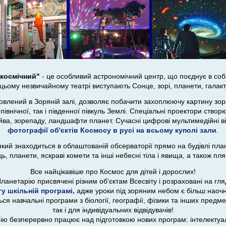
 космічний"
- це особливий астрономічний центр, що поєднує в собі 
цьому незвичайному театрі виступають Сонце, зорі, планети, галакт
новлений в Зоряній залі, дозволяє побачити захоплюючу картину зор
північної, так і південної півкуль Землі. Спеціальні проектори ство
йва, зорепаду, ландшафти планет. Сучасні цифрові мультимедійні 
фотографії об'єктів Космосу в русі на всьому куполі зали
.
 який знаходиться в облаштованій обсерваторії прямо на будівлі пла
ць, планети, яскраві комети та інші небесні тіла і явища, а також пл
Все найцікавіше про Космос для дітей і дорослих!
нетарію присвячені різним об'єктам Всесвіту і розраховані на гляд
у шкільній програмі,
адже уроки під зоряним небом є більш наочн
ься навчальні програми з біології, географії, фізики та інших предм
так і для індивідуальних відвідувачів!
ію безперервно працює над підготовкою нових програм: інтелектуал