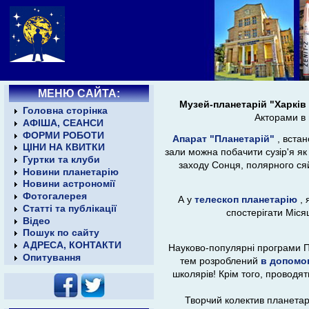
МЕНЮ САЙТА:
Музей-планетарій "Харків
Головна сторінка
Акторами в 
АФІША, СЕАНСИ
ФОРМИ РОБОТИ
Апарат "Планетарій"
, вста
ЦІНИ НА КВИТКИ
зали можна побачити сузір'я як 
Гуртки та клуби
заходу Сонця, полярного ся
Новини планетарію
Новини астрономії
Фотогалерея
А у
телескоп планетарію
,
Статті та публікації
спостерігати Міся
Відео
Пошук по сайту
АДРЕСА, КОНТАКТИ
Науково-популярні програми Пла
Опитування
тем розроблений
в допомог
школярів! Крім того, проводят
Творчий колектив планетар