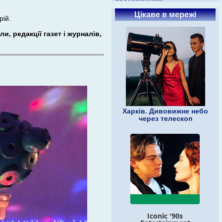
Цікаве в мережі
рій.
и, редакції газет і журналів,
Харків. Дивовижне небо
через телескоп