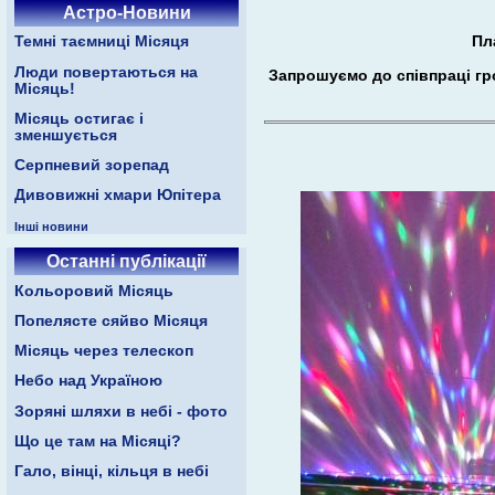
Астро-Новини
Пл
Темні таємниці Місяця
Люди повертаються на
Запрошуємо до співпраці гром
Місяць!
Місяць остигає і
зменшується
Серпневий зорепад
Дивовижні хмари Юпітера
Інші новини
Останні публікації
Кольоровий Місяць
Попелясте сяйво Місяця
Місяць через телескоп
Небо над Україною
Зоряні шляхи в небі - фото
Що це там на Місяці?
Гало, вінці, кільця в небі