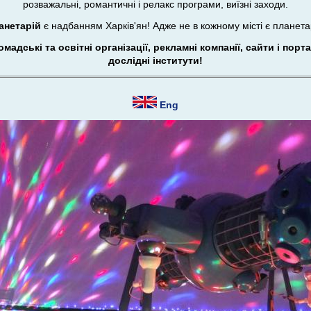
розважальні, романтичні і релакс програми, виїзні заходи.
анетарій
є надбанням Харків'ян! Адже не в кожному місті є планета
адські та освітні організації, рекламні компанії, сайти і портал
дослідні інститути!
Eng