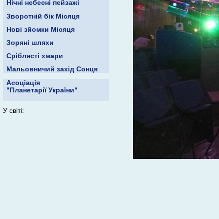
Нічні небесні пейзажі
Зворотній бік Місяця
Нові зйомки Місяця
Зоряні шляхи
Сріблясті хмари
Мальовничий захід Сонця
Асоціація
"Планетарії України"
У світі: