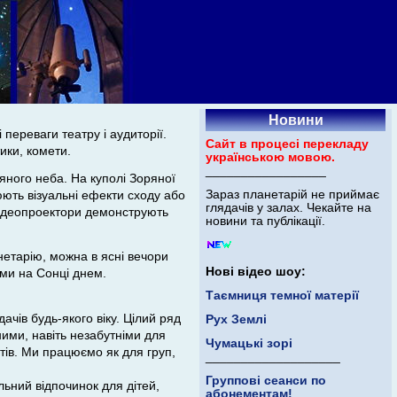
Новини
переваги театру і аудиторії.
Сайт в процесі перекладу
ики, комети.
українською мовою.
_________________
яного неба. На куполі Зоряної
Зараз планетарій не приймає
рюють візуальні ефекти сходу або
глядачів у залах. Чекайте на
відеопроектори демонструють
новини та публікації.
нетарію, можна в ясні вечори
Нові відео шоу:
ями на Сонці днем.
Таємниця темної матерії
ачів будь-якого віку. Цілий ряд
Рух Землі
ими, навіть незабутніми для
Чумацькі зорі
етів. Ми працюємо як для груп,
___________________
Группові сеанси по
ьний відпочинок для дітей,
абонементам!