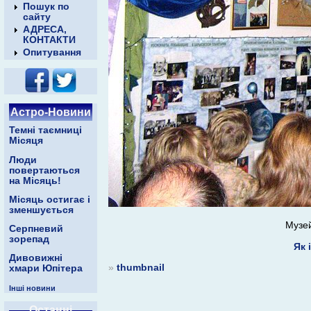
Пошук по
сайту
АДРЕСА,
КОНТАКТИ
Опитування
Астро-Новини
Темні таємниці
Місяця
Люди
повертаються
на Місяць!
Місяць остигає і
зменшується
Музей
Серпневий
зорепад
Як 
Дивовижні
»
thumbnail
хмари Юпітера
Інші новини
Останні