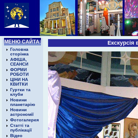
МЕНЮ САЙТА:
Екскурсія 
Головна
сторінка
АФІША,
СЕАНСИ
ФОРМИ
РОБОТИ
ЦІНИ НА
КВИТКИ
Гуртки та
клуби
Новини
планетарію
Новини
астрономії
Фотогалерея
Статті та
публікації
Відео