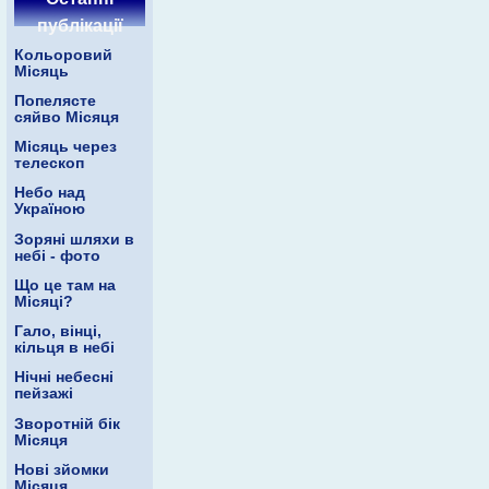
публікації
Кольоровий
Місяць
Попелясте
сяйво Місяця
Місяць через
телескоп
Небо над
Україною
Зоряні шляхи в
небі - фото
Що це там на
Місяці?
Гало, вінці,
кільця в небі
Нічні небесні
пейзажі
Зворотній бік
Місяця
Нові зйомки
Місяця