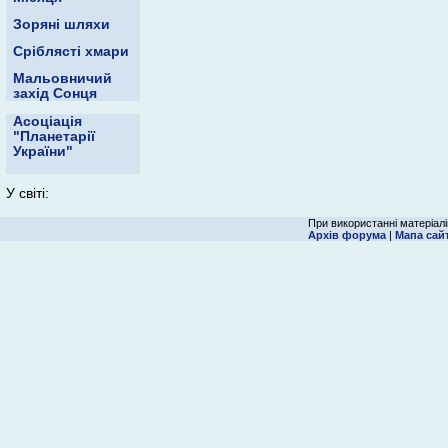
Зоряні шляхи
Сріблясті хмари
Мальовничий
захід Сонця
Асоціація
"Планетарії
України"
У світі:
При використанні матеріалі
Архів форума
|
Мапа сай