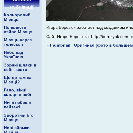
публікації
Кольоровий
Місяць
Игорь Березюк работает над созданием ин
Попелясте
сяйво Місяця
Сайт Игоря Березюка: http://berezyuk.com.u
Місяць через
телескоп
»
thumbnail
|
Оригинал (фото в большем
Небо над
Україною
Зоряні шляхи в
небі - фото
Що це там на
Місяці?
Гало, вінці,
кільця в небі
Нічні небесні
пейзажі
Зворотній бік
Місяця
Нові зйомки
Місяця