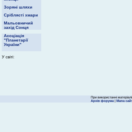
Зоряні шляхи
Сріблясті хмари
Мальовничий
захід Сонця
Асоціація
"Планетарії
України"
У світі:
При використанні матеріалі
Архів форума
|
Мапа сай