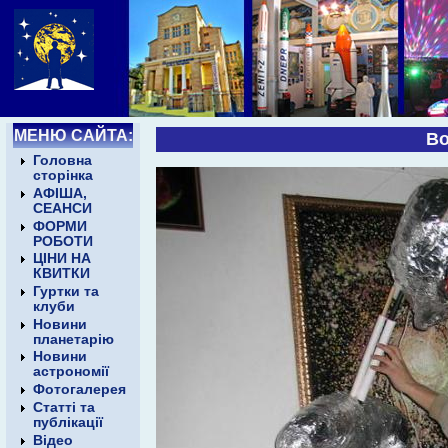
МЕНЮ САЙТА:
В
Головна
сторінка
АФІША,
СЕАНСИ
ФОРМИ
РОБОТИ
ЦІНИ НА
КВИТКИ
Гуртки та
клуби
Новини
планетарію
Новини
астрономії
Фотогалерея
Статті та
публікації
Відео