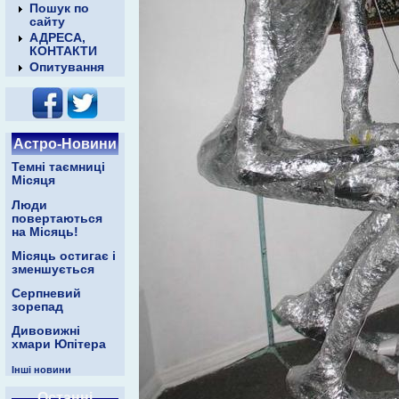
Пошук по
сайту
АДРЕСА,
КОНТАКТИ
Опитування
Астро-Новини
Темні таємниці
Місяця
Люди
повертаються
на Місяць!
Місяць остигає і
зменшується
Серпневий
зорепад
Дивовижні
хмари Юпітера
Інші новини
Останні