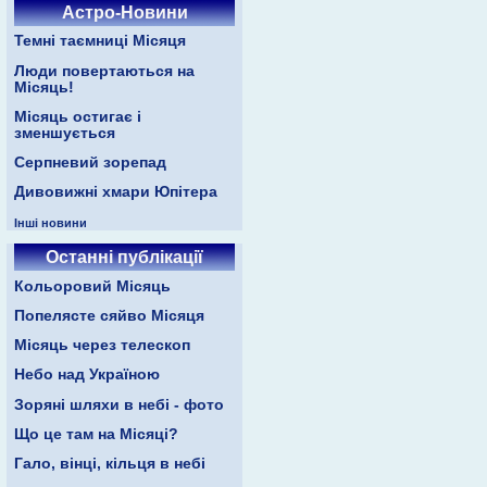
Астро-Новини
Темні таємниці Місяця
Люди повертаються на
Місяць!
Місяць остигає і
зменшується
Серпневий зорепад
Дивовижні хмари Юпітера
Інші новини
Останні публікації
Кольоровий Місяць
Попелясте сяйво Місяця
Місяць через телескоп
Небо над Україною
Зоряні шляхи в небі - фото
Що це там на Місяці?
Гало, вінці, кільця в небі