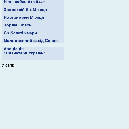
Нічні небесні пейзажі
Зворотній бік Місяця
Нові зйомки Місяця
Зоряні шляхи
Сріблясті хмари
Мальовничий захід Сонця
Асоціація
"Планетарії України"
У світі: