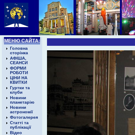
МЕНЮ САЙТА:
Головна
сторінка
АФІША,
СЕАНСИ
ФОРМИ
РОБОТИ
ЦІНИ НА
КВИТКИ
Гуртки та
клуби
Новини
планетарію
Новини
астрономії
Фотогалерея
Статті та
публікації
Відео