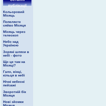
публікації
Кольоровий
Місяць
Попелясте
сяйво Місяця
Місяць через
телескоп
Небо над
Україною
Зоряні шляхи в
небі - фото
Що це там на
Місяці?
Гало, вінці,
кільця в небі
Нічні небесні
пейзажі
Зворотній бік
Місяця
Нові зйомки
Місяця