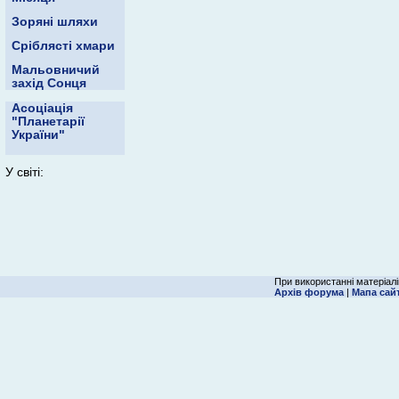
Зоряні шляхи
Сріблясті хмари
Мальовничий
захід Сонця
Асоціація
"Планетарії
України"
У світі:
При використанні матеріалі
Архів форума
|
Мапа сай