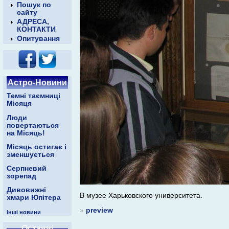
Пошук по
сайту
АДРЕСА,
КОНТАКТИ
Опитування
Астро-Новини
Темні таємниці
Місяця
Люди
повертаються
на Місяць!
Місяць остигає і
зменшується
Серпневий
зорепад
Дивовижні
В музее Харьковского университета.
хмари Юпітера
»
preview
Інші новини
Останні