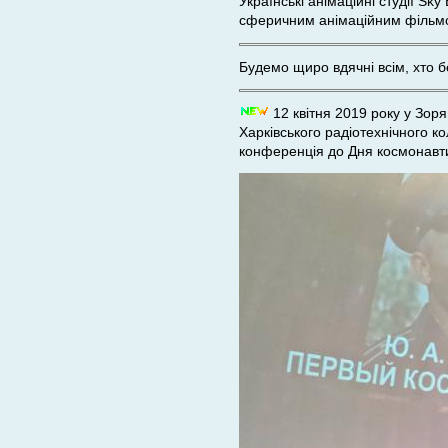
Українські анімаційні студії Sk
сферичним анімаційним філь
Будемо щиро вдячні всім, хто 
12 квітня 2019 року у Зор
Харківського радіотехнічного к
конференція до Дня космонавтик