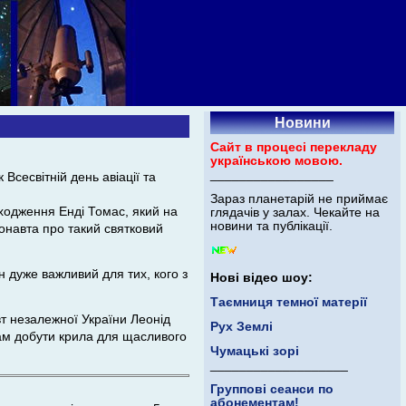
Новини
Сайт в процесі перекладу
українською мовою.
_________________
Всесвітній день авіації та
Зараз планетарій не приймає
ходження Енді Томас, який на
глядачів у залах. Чекайте на
новини та публікації.
монавта про такий святковий
н дуже важливий для тих, кого з
Нові відео шоу:
Таємниця темної матерії
вт незалежної України Леонід
Рух Землі
ам добути крила для щасливого
Чумацькі зорі
___________________
Группові сеанси по
абонементам!