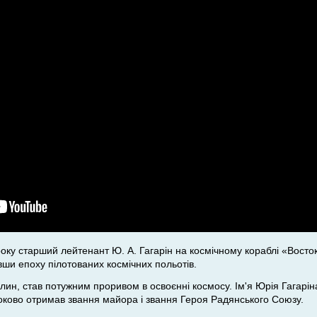
оку старший лейтенант Ю. А. Гагарін на космічному кораблі «Восток»
ивши епоху пілотованих космічних польотів.
илин, став потужним проривом в освоєнні космосу. Ім'я Юрія Гагаріна
ково отримав звання майора і звання Героя Радянського Союзу.