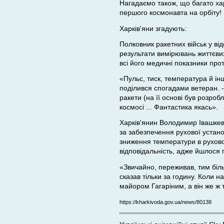
Нагадаємо також, що багато хар
першого космонавта на орбіту!
Харків'яни згадують:
Полковник ракетних військ у ві
результати вимірювань життєви
всі його медичні показники про
«Пульс, тиск, температура й інш
поділився спогадами ветеран. -
ракети (на її основі був розроб
космосі ... Фантастика якась».
Харків'янин Володимир Івашкевич
за забезпечення рухової устан
зниження температури в руховому
відповідальність, адже йшлося
«Звичайно, переживав, тим біл
сказав тільки за годину. Коли 
майором Гагаріним, а він же ж 
https://kharkivoda.gov.ua/news/80138