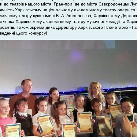
 до театрів нашого міста. Гран-при їде до міста Сєвєродонецьк Луга
ячність Харківському національному академічному театру опери та 
мічному театру кукол імені В. А. Афанасьєва, Харківському Держа
вченка,Харківському академічному театру музичної комедії та Харків
рсантів. Також окрема дяка Директору Харківського Планетарію - Га
веденні цього конкурсу!