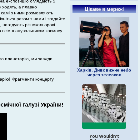
ріна експозицію оглядають 5
е ходять, а плавно
Цікаве в мережі
і самі з ними розмовляють
хніться разом з нами і згадайте
в, нагадують різнокольорові
імо всім шанувальникам космосу
ого планетарію, ми завжди
Харків. Дивовижне небо
через телескоп
тарію! Фрагменти концерту
мічної галузі України!