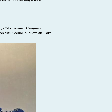
озпочали роботу над новим
ція "Я - Земля". Студенти
 об'єкти Сонячної системи. Така