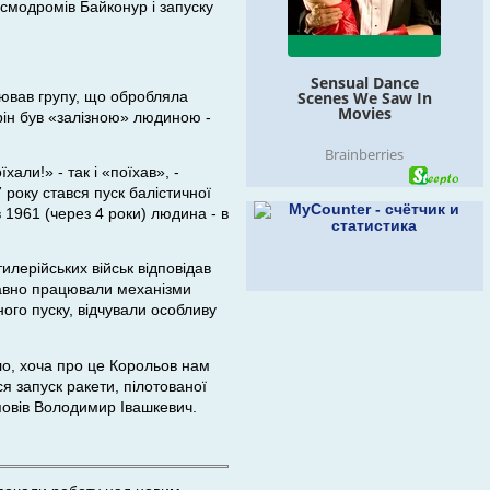
осмодромів Байконур і запуску
лював групу, що обробляла
рін був «залізною» людиною -
али!» - так і «поїхав», -
року стався пуск балістичної
в 1961 (через 4 роки) людина - в
тилерійських військ відповідав
правно працювали механізми
ного пуску, відчували особливу
ло, хоча про це Корольов нам
я запуск ракети, пілотованої
зповів Володимир Івашкевич.