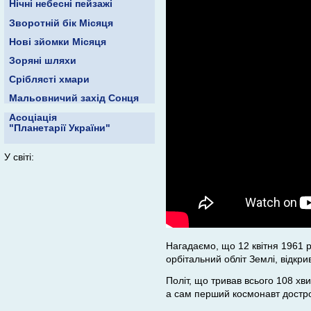
Нічні небесні пейзажі
Зворотній бік Місяця
Нові зйомки Місяця
Зоряні шляхи
Сріблясті хмари
Мальовничий захід Сонця
Асоціація
"Планетарії України"
У світі:
Нагадаємо, що 12 квітня 1961 р
орбітальний обліт Землі, відкр
Політ, що тривав всього 108 хв
а сам перший космонавт достро