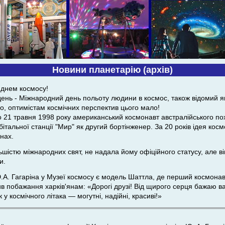
Новини планетарію (архів)
днем ​​космосу!
день - Міжнародний день польоту людини в космос, також відомий як 
но, оптимістам космічних перспектив цього мало!
о 21 травня 1998 року американський космонавт австралійського по
італьної станції "Мир" як другий бортінженер. За 20 років ідея кос
нах.
ьшістю міжнародних свят, не надала йому офіційного статусу, але ві
и.
Ю.А. Гагаріна у Музеї космосу є модель Шаттла, де перший космона
 побажання харків'янам: «Дорогі друзі! Від щирого серця бажаю в
 у космічного літака — могутні, надійні, красиві!»