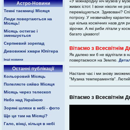
«У міжнародну ніч музеїв у муз
Астро-Новини
живих істот. І вони ніколи не р
Темні таємниці Місяця
переміщуються. Здивовані? Спів
потроху. У незвичайну карантин
Люди повертаються на
ще кілька космічних назв для ри
Місяць!
зірочки. А які риби літали у к
Місяць остигає і
багато цікавого!
зменшується
Серпневий зорепад
Вітаємо з Всесвітнім Д
Дивовижні хмари Юпітера
Як далеко ми б не відлітали в 
Інші новини
повертаємося на Землю.
Дета
Останні публікації
Настане час і ми знову зможем
Кольоровий Місяць
"Музика темпераментів". Лютий
Попелясте сяйво Місяця
Місяць через телескоп
Вітаємо з Всесвітнім Д
Небо над Україною
Зоряні шляхи в небі - фото
Що це там на Місяці?
Гало, вінці, кільця в небі