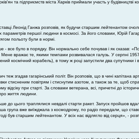
ків'ян та підприємств міста Харків приймали участь у будівництві к
дставці Леонід Ганжа розповів, як будучи старшим лейтенантом очо
х параметрів першої людини в космосі. За його словами, Юрій Гага
тягом польоту були в нормі.
е - все було в порядку. Він нормально себе почував і як сказав: «Поїх
 Мене вражає те, якими темпами розвивалася галузь. У серпні 1957 
лений космічний корабель), в тому ж році запустили два супутники і 
 теж згадав гагарінський політ. Він розповів, що в чині капітана ар
овки стисненим повітрям і стиснутим азотом, а також за те, щоб с
 відсіку при старті. За словами ветерана, всі, причетні до історич
 про життя людини.
ьше до цього траплялися невдалі старти ракет. Запуск пройшов вда
наша група вже виїжджала з космодрому, по радіо передали, що ставс
тоді був старшим лейтенантом. У всіх нас відлягло від серця», - ро