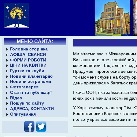
МЕНЮ САЙТА:
Головна сторінка
Ми вітаємо вас із Міжнародним 
АФІША, СЕАНСИ
Ви запитаєте, але є офіційний 
ФОРМИ РОБОТИ
ЦІНИ НА КВИТКИ
космонавтики. Так, але, як вид
Гуртки та клуби
Придумав і проголосив це свят
Новини планетарію
той момент служив на борту орб
Новини астрономії
день прижилася у багатьох краї
Фотогалерея
Статті та публікації
І хоча ООН, яка займається біл
Відео
юних років манили космічні дал
Пошук по сайту
У Харківському планетарії ім. 
АДРЕСА, КОНТАКТИ
Костянтинович Каденюк залишив
Опитування
польоту крізь все ваше життя, як