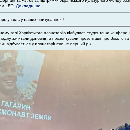
y Elephant та Astros за підтримки Українського Культурного Фонду р
мом LEO.
Докладніше
бере участь у наших опитуваннях
!
яному залі Харківського планетарію відбулася студентська конферен
оледжу зачитали доповіді та презентували презентації про Землю та
и відбувається у планетарії вже не перший рік.