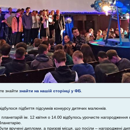
ете знайти
знайти на нашій сторінці у ФБ
.
відбулося підбиття підсумків конкурсу дитячих малюнків.
 планетарій ім. 12 квітня о 14.00 відбулось урочисте нагородження 
 Планетарію.
 були вручені дипломи, а призові місця, що посіли – нагороджені 