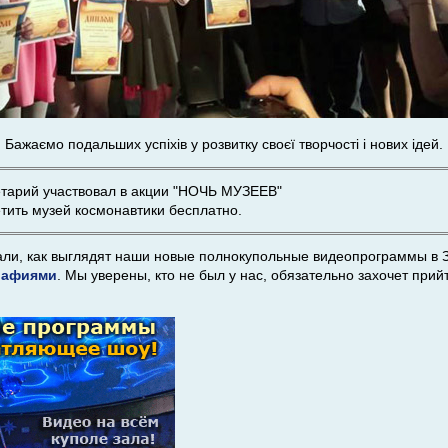
. Бажаємо подальших успіхів у розвитку своєї творчості і нових ідей.
тарий участвовал в акции "НОЧЬ МУЗЕЕВ"
тить музей космонавтики бесплатно.
али, как выглядят наши новые полнокупольные видеопрограммы в 
рафиями
. Мы уверены, кто не был у нас, обязательно захочет прийт