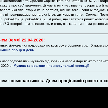
еї космонавтики та уфології Харківського планетарію ім. Ю. А. Гага
озкажуть про свої враження. Ці живі істоти не лише не говорять, а й н
робітники планетарію їх не бояться, більше того - вони їх годують 
ну ніч розкриваємо імена цих істот: дві Комети та три Сомики! Посмі
б: риба-Сонце, риба-Місяць... А рибки, що світяться різних кольорі
осмос? З нетерпінням чекаємо, коли скасують карантин. І ми розпов
нем Землі 22.04.2020!
наших віртуальних подорожах по космосу в Зоряному залі Харківськ
льніше про цей день
.
о насолоджуватись музикою під зоряним небом Харківського плане
 2020 р.
Музика та вражаючі повнокупольні проекції
нем космонавтики та Днем працівників ракетно-кос