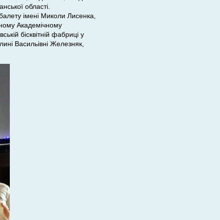
нської області.
балету імені Миколи Лисенка,
вному Академічному
ській бісквітній фабриці у
лині Васильівні Железняк,