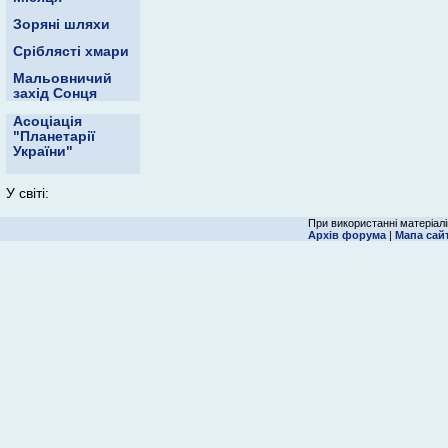
Зоряні шляхи
Сріблясті хмари
Мальовничий
захід Сонця
Асоціація
"Планетарії
України"
У світі:
При використанні матеріалі
Архів форума
|
Мапа сай