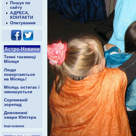
Пошук по
сайту
АДРЕСА,
КОНТАКТИ
Опитування
Астро-Новини
Темні таємниці
Місяця
Люди
повертаються
на Місяць!
Місяць остигає і
зменшується
Серпневий
зорепад
Дивовижні
хмари Юпітера
Інші новини
Останні