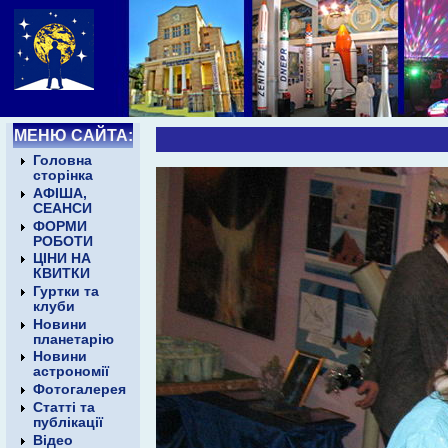
МЕНЮ САЙТА:
Головна
сторінка
АФІША,
СЕАНСИ
ФОРМИ
РОБОТИ
ЦІНИ НА
КВИТКИ
Гуртки та
клуби
Новини
планетарію
Новини
астрономії
Фотогалерея
Статті та
публікації
Відео