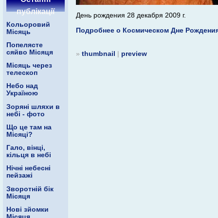
публікації
День рождения 28 декабря 2009 г.
Кольоровий
Подробнее о Космическом Дне Рождения
Місяць
Попелясте
сяйво Місяця
»
thumbnail
|
preview
Місяць через
телескоп
Небо над
Україною
Зоряні шляхи в
небі - фото
Що це там на
Місяці?
Гало, вінці,
кільця в небі
Нічні небесні
пейзажі
Зворотній бік
Місяця
Нові зйомки
Місяця