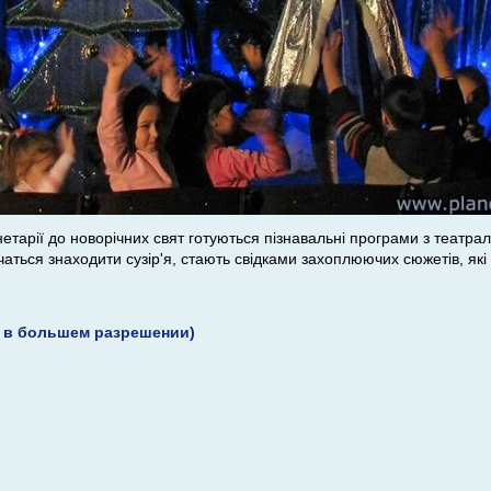
етарії до новорічних свят готуються пізнавальні програми з театрал
чаться знаходити сузір'я, стають свідками захоплюючих сюжетів, які
 в большем разрешении)