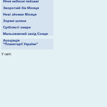
Нічні небесні пейзажі
Зворотній бік Місяця
Нові зйомки Місяця
Зоряні шляхи
Сріблясті хмари
Мальовничий захід Сонця
Асоціація
"Планетарії України"
У світі: