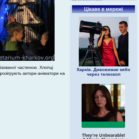
Цікаве в мережі
ізованої частиною. Хлопці
Харків. Дивовижне небо
 розігрують актори-аніматори на
через телескоп