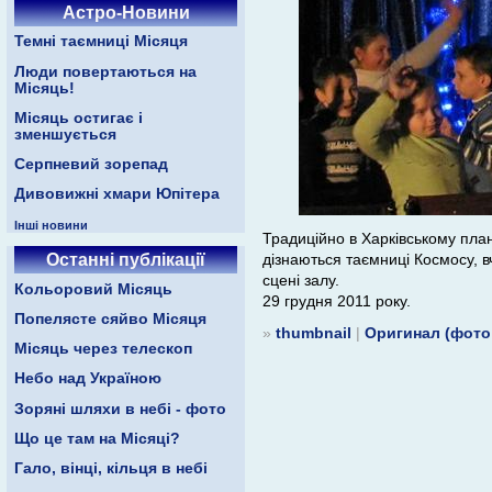
Астро-Новини
Темні таємниці Місяця
Люди повертаються на
Місяць!
Місяць остигає і
зменшується
Серпневий зорепад
Дивовижні хмари Юпітера
Інші новини
Традиційно в Харківському план
Останні публікації
дізнаються таємниці Космосу, в
сцені залу.
Кольоровий Місяць
29 грудня 2011 року.
Попелясте сяйво Місяця
»
thumbnail
|
Оригинал (фото
Місяць через телескоп
Небо над Україною
Зоряні шляхи в небі - фото
Що це там на Місяці?
Гало, вінці, кільця в небі