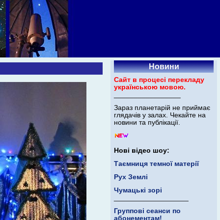
Новини
Сайт в процесі перекладу
українською мовою.
_________________
Зараз планетарій не приймає
глядачів у залах. Чекайте на
новини та публікації.
Нові відео шоу:
Таємниця темної матерії
Рух Землі
Чумацькі зорі
___________________
Группові сеанси по
абонементам!